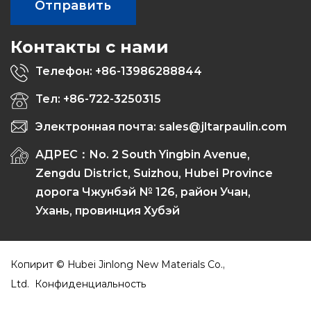
Контакты с нами
Телефон: +86-13986288844
Тел: +86-722-3250315
Электронная почта: sales@jltarpaulin.com
АДРЕС：No. 2 South Yingbin Avenue,
Zengdu District, Suizhou, Hubei Province
дорога Чжунбэй № 126, район Учан,
Ухань, провинция Хубэй
Копирит ©
Hubei Jinlong New Materials Co.,
Ltd.
Конфиденциальность