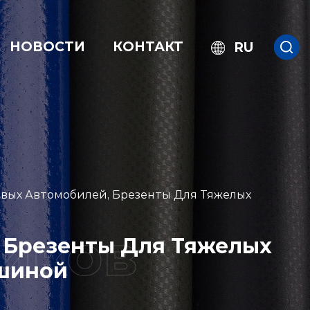
НОВОСТИ
КОНТАКТ
RU
овых Автомобилей, Брезенты Для Тяжелых
 Брезенты Для Тяжелых
ушиной