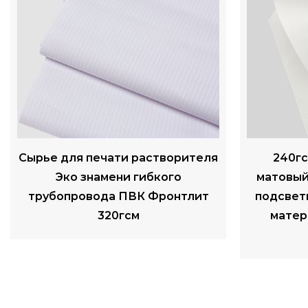
240гсм ламинированный
260 Гс
матовый ПВХ гибкий баннер с
баннера м
подсветкой, цифровая печать,
матер
материалы для наружной
рекламы