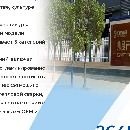
ве, культуре,
ование для
ой модели
вает 5 категорий
ний, включая
е, ламинирование,
 может достигать
тическая машина
тепловой сварки,
в соответствии с
м заказы OEM и