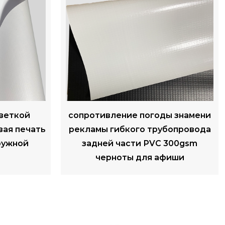
ы знамени
Сырье сетки ПВХ баннеров
бопровода
гибкого трубопровода ПВХ
300gsm
220гсм с фронтальной
фиши
подсветкой для печати
рекламных баннеров