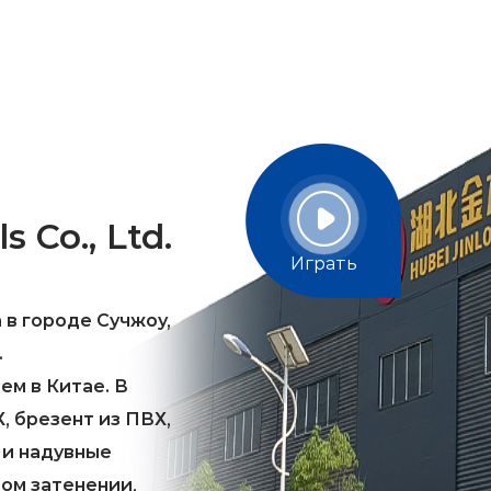
 Co., Ltd.
Играть
а в городе Сучжоу,
.
м в Китае. В
, брезент из ПВХ,
 и надувные
ом затенении,