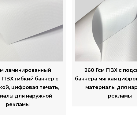
м ПВХ с подсветкой
сопротивление погод
ягкая цифровая печать
рекламы гибкого тру
иалы для наружной
задней части PVC 
рекламы
черноты для а